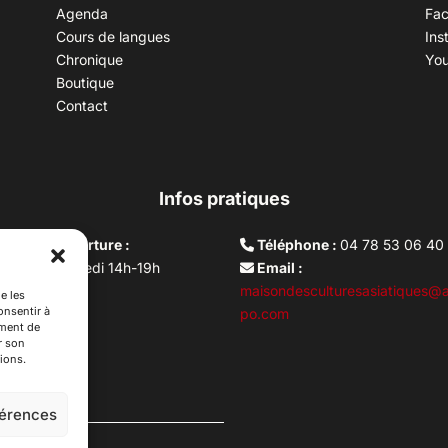
Agenda
Fa
Cours de langues
Ins
Chronique
Yo
Boutique
Contact
Infos pratiques
aires d’ouverture :
Téléphone :
04 78 53 06 40
rdi au vendredi 14h-19h
Email :
i 10h –17h
maisondesculturesasiatiques@a
e les
onsentir à
ture lundi
po.com
ement de
r son
ions.
férences