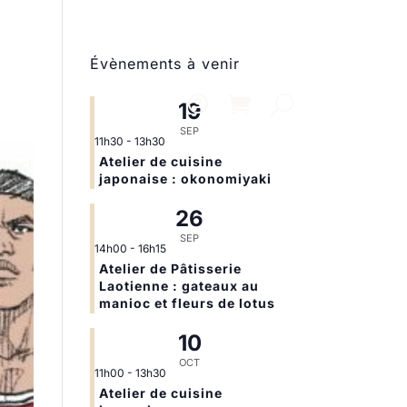
Évènements à venir
19
SEP
11h30
-
13h30
Atelier de cuisine
ntact
japonaise : okonomiyaki
26
SEP
14h00
-
16h15
Atelier de Pâtisserie
Laotienne : gateaux au
manioc et fleurs de lotus
10
OCT
11h00
-
13h30
Atelier de cuisine