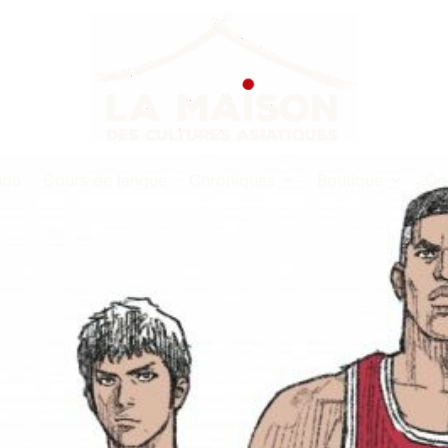
nda
Cours de langue
Chroniques
Boutique
Co