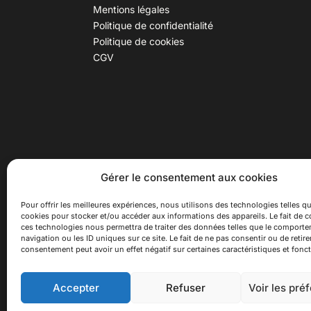
Mentions légales
Politique de confidentialité
Politique de cookies
CGV
30 B rue Dr Rebatel, 69003 Lyon
Hor
Gérer le consentement aux cookies
(adresse postale : 62 rue St
Du ma
Maximin, 69003 Lyon)
Samed
Pour offrir les meilleures expériences, nous utilisons des technologies telles qu
cookies pour stocker et/ou accéder aux informations des appareils. Le fait de c
à 100 mètres du métro D Monplaisir
Ferme
ces technologies nous permettra de traiter des données telles que le comport
Lumière, T3 Dauphiné Lacassagne,
navigation ou les ID uniques sur ce site. Le fait de ne pas consentir ou de retire
bus C16 Dr Rebatel
consentement peut avoir un effet négatif sur certaines caractéristiques et fonct
Accepter
Refuser
Voir les pré