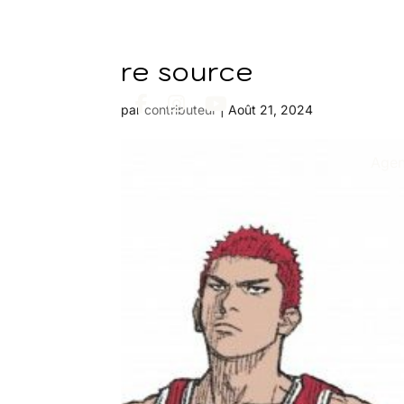
re source
par
contributeur
|
Août 21, 2024
Age