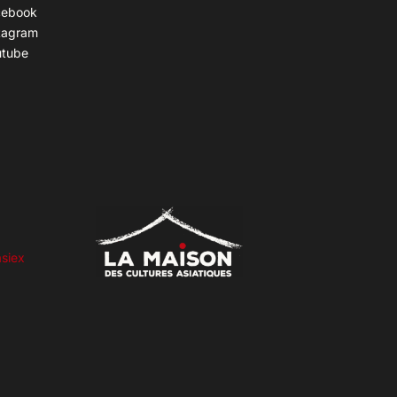
cebook
tagram
utube
siex