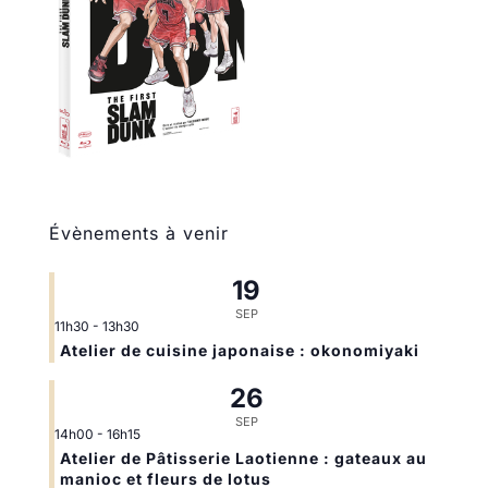
Évènements à venir
19
SEP
11h30
-
13h30
Atelier de cuisine japonaise : okonomiyaki
26
SEP
14h00
-
16h15
Atelier de Pâtisserie Laotienne : gateaux au
manioc et fleurs de lotus