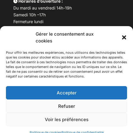
Horaires d’ouverture :
Du mardi au vendredi 14h-19h
Samedi 10h –17h
Fermeture lundi
Gérer le consentement aux
Téléphone :
04 78 53 06 40
cookies
Email :
maisondesculturesasiatiques@asiexpo.com
Pour offrir les meilleures expériences, nous utilisons des technologies telles
que les cookies pour stocker et/ou accéder aux informations des appareils.
Le fait de consentir à ces technologies nous permettra de traiter des données
telles que le comportement de navigation ou les ID uniques sur ce site. Le
fait de ne pas consentir ou de retirer son consentement peut avoir un effet
négatif sur certaines caractéristiques et fonctions.
Accepter
Refuser
© 2026 Asiexpo — Maison des Cultures Asiatiques.
Voir les préférences
Tous droits réservés.
Politique de cookies
Politique de confidentialité