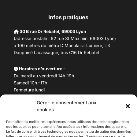
Infos pratiques
30 B rue Dr Rebatel, 69003 Lyon
(adresse postale : 62 rue St Maximin, 69003 Lyon)
à 100 mètres du métro D Monplaisir Lumière, T3
Dauphiné Lacassagne, bus C16 Dr Rebatel
Horaires d’ouverture :
Du mardi au vendredi 14h-19h
Samedi 10h –17h
Fermeture lundi
Gérer le consentement aux
Téléphone :
04 78 53 06 40
cookies
Email :
maisondesculturesasiatiques@asiexpo.com
Pour offrir les meilleures expériences, nous utilisons des technologies telles
que les cookies pour stocker et/ou accéder aux informations des appareils.
Le fait de consentir à ces technologies nous permettra de traiter des données
telles que le comportement de navigation ou les ID uniques sur ce site. Le