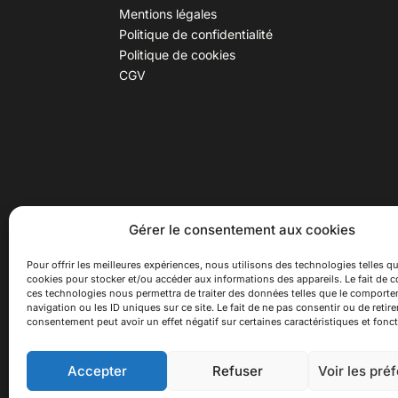
Mentions légales
Politique de confidentialité
Politique de cookies
CGV
30 B rue Dr Rebatel, 69003 Lyon
Hor
Gérer le consentement aux cookies
(adresse postale : 62 rue St
Du ma
Maximin, 69003 Lyon)
Samed
Pour offrir les meilleures expériences, nous utilisons des technologies telles qu
cookies pour stocker et/ou accéder aux informations des appareils. Le fait de c
à 100 mètres du métro D Monplaisir
Ferme
ces technologies nous permettra de traiter des données telles que le comport
Lumière, T3 Dauphiné Lacassagne,
navigation ou les ID uniques sur ce site. Le fait de ne pas consentir ou de retire
bus C16 Dr Rebatel
consentement peut avoir un effet négatif sur certaines caractéristiques et fonct
Accepter
Refuser
Voir les pré