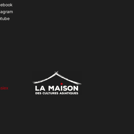
cebook
tagram
utube
siex