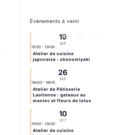
Évènements à venir
19
SEP
11h30
-
13h30
Atelier de cuisine
ntact
japonaise : okonomiyaki
26
SEP
14h00
-
16h15
Atelier de Pâtisserie
Laotienne : gateaux au
manioc et fleurs de lotus
10
OCT
11h00
-
13h30
Atelier de cuisine