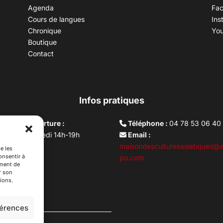
Agenda
Fa
Cours de langues
Ins
Chronique
Yo
Boutique
Contact
Infos pratiques
aires d’ouverture :
Téléphone :
04 78 53 06 40
rdi au vendredi 14h-19h
Email :
i 10h –17h
maisondesculturesasiatiques@a
e les
onsentir à
ture lundi
po.com
ement de
r son
ions.
férences