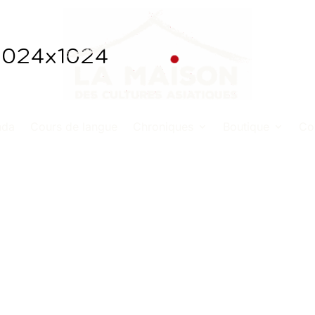
024x1024
nda
Cours de langue
Chroniques
Boutique
Co