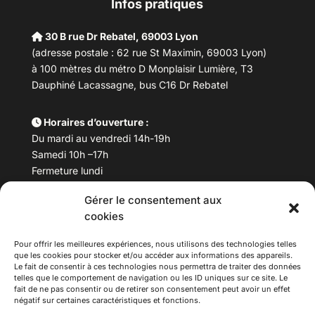
Infos pratiques
30 B rue Dr Rebatel, 69003 Lyon
(adresse postale : 62 rue St Maximin, 69003 Lyon)
à 100 mètres du métro D Monplaisir Lumière, T3
Dauphiné Lacassagne, bus C16 Dr Rebatel
Horaires d’ouverture :
Du mardi au vendredi 14h-19h
Samedi 10h –17h
Fermeture lundi
Gérer le consentement aux
Téléphone :
04 78 53 06 40
cookies
Email :
maisondesculturesasiatiques@asiexpo.com
Pour offrir les meilleures expériences, nous utilisons des technologies telles
que les cookies pour stocker et/ou accéder aux informations des appareils.
Le fait de consentir à ces technologies nous permettra de traiter des données
telles que le comportement de navigation ou les ID uniques sur ce site. Le
fait de ne pas consentir ou de retirer son consentement peut avoir un effet
négatif sur certaines caractéristiques et fonctions.