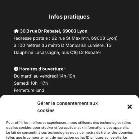
Infos pratiques
30 B rue Dr Rebatel, 69003 Lyon
(adresse postale : 62 rue St Maximin, 69003 Lyon)
à 100 mètres du métro D Monplaisir Lumière, T3
Dauphiné Lacassagne, bus C16 Dr Rebatel
Horaires d’ouverture :
Du mardi au vendredi 14h-19h
Samedi 10h –17h
Fermeture lundi
Gérer le consentement aux
Téléphone :
04 78 53 06 40
cookies
Email :
maisondesculturesasiatiques@asiexpo.com
Pour offrir les meilleures expériences, nous utilisons des technologies telles
que les cookies pour stocker et/ou accéder aux informations des appareils.
Le fait de consentir à ces technologies nous permettra de traiter des données
telles que le comportement de navigation ou les ID uniques sur ce site. Le