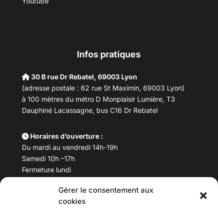
Youtube
Infos pratiques
30 B rue Dr Rebatel, 69003 Lyon
(adresse postale : 62 rue St Maximin, 69003 Lyon)
à 100 mètres du métro D Monplaisir Lumière, T3
Dauphiné Lacassagne, bus C16 Dr Rebatel
Horaires d’ouverture :
Du mardi au vendredi 14h-19h
Samedi 10h –17h
Fermeture lundi
Gérer le consentement aux
Téléphone :
04 78 53 06 40
cookies
Email :
maisondesculturesasiatiques@asiexpo.com