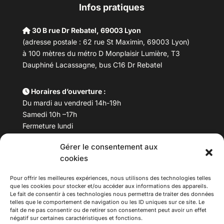
Infos pratiques
30 B rue Dr Rebatel, 69003 Lyon
(adresse postale : 62 rue St Maximin, 69003 Lyon)
à 100 mètres du métro D Monplaisir Lumière, T3
Dauphiné Lacassagne, bus C16 Dr Rebatel
Horaires d’ouverture :
Du mardi au vendredi 14h-19h
Samedi 10h –17h
Fermeture lundi
Gérer le consentement aux
Téléphone :
04 78 53 06 40
cookies
Email :
maisondesculturesasiatiques@asiexpo.com
Pour offrir les meilleures expériences, nous utilisons des technologies telles
que les cookies pour stocker et/ou accéder aux informations des appareils.
Le fait de consentir à ces technologies nous permettra de traiter des données
telles que le comportement de navigation ou les ID uniques sur ce site. Le
fait de ne pas consentir ou de retirer son consentement peut avoir un effet
négatif sur certaines caractéristiques et fonctions.