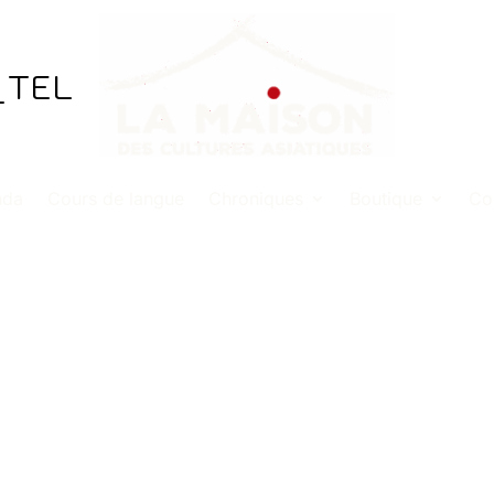
_TEL
nda
Cours de langue
Chroniques
Boutique
Co