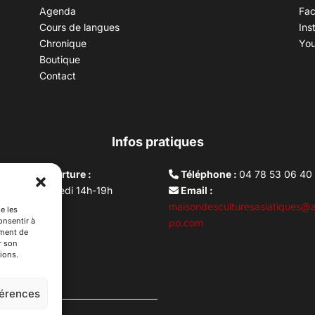
Agenda
Fa
Cours de langues
Ins
Chronique
Yo
Boutique
Contact
Infos pratiques
aires d’ouverture :
Téléphone :
04 78 53 06 40
rdi au vendredi 14h-19h
Email :
i 10h –17h
maisondesculturesasiatiques@a
e les
onsentir à
ture lundi
po.com
ement de
r son
ions.
férences