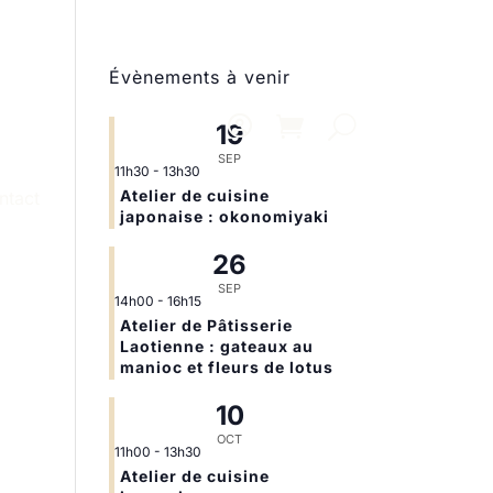
Évènements à venir
19
SEP
11h30
-
13h30
Atelier de cuisine
ntact
japonaise : okonomiyaki
26
SEP
14h00
-
16h15
Atelier de Pâtisserie
Laotienne : gateaux au
manioc et fleurs de lotus
10
OCT
11h00
-
13h30
Atelier de cuisine