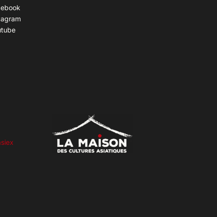
cebook
tagram
utube
siex