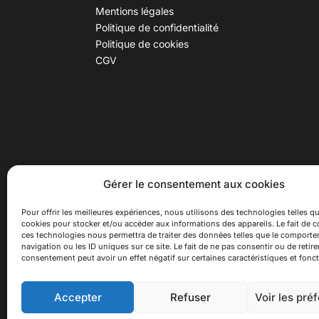
Mentions légales
Politique de confidentialité
Politique de cookies
CGV
30 B rue Dr Rebatel, 69003 Lyon
Hor
Gérer le consentement aux cookies
(adresse postale : 62 rue St
Du ma
Maximin, 69003 Lyon)
Samed
Pour offrir les meilleures expériences, nous utilisons des technologies telles qu
cookies pour stocker et/ou accéder aux informations des appareils. Le fait de c
à 100 mètres du métro D Monplaisir
Ferme
ces technologies nous permettra de traiter des données telles que le comport
Lumière, T3 Dauphiné Lacassagne,
navigation ou les ID uniques sur ce site. Le fait de ne pas consentir ou de retire
bus C16 Dr Rebatel
consentement peut avoir un effet négatif sur certaines caractéristiques et fonct
Accepter
Refuser
Voir les pré