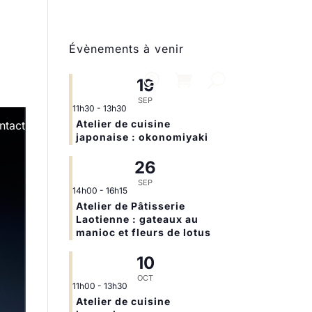
Évènements à venir
19
SEP
11h30
-
13h30
Atelier de cuisine
ntact
japonaise : okonomiyaki
26
SEP
14h00
-
16h15
Atelier de Pâtisserie
Laotienne : gateaux au
manioc et fleurs de lotus
10
OCT
11h00
-
13h30
Atelier de cuisine