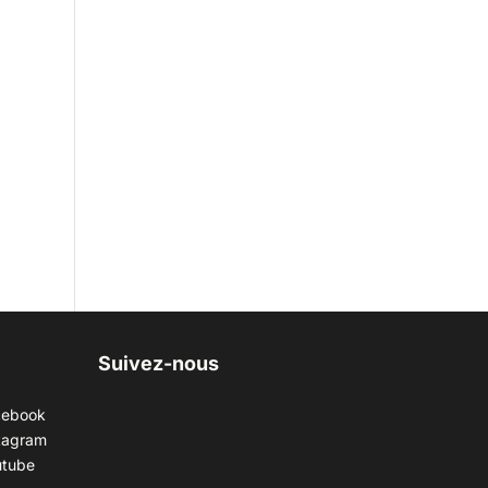
Suivez-nous
cebook
tagram
utube