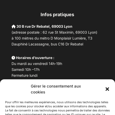
Infos pratiques
30 B rue Dr Rebatel, 69003 Lyon
(adresse postale : 62 rue St Maximin, 69003 Lyon)
à 100 mètres du métro D Monplaisir Lumière, T3
Dauphiné Lacassagne, bus C16 Dr Rebatel
Horaires d’ouverture :
Du mardi au vendredi 14h-19h
Samedi 10h –17h
Fermeture lundi
Gérer le consentement aux
Téléphone :
04 78 53 06 40
cookies
Email :
maisondesculturesasiatiques@asiexpo.com
Pour offrir les meilleures expériences, nous utilisons des technologies telles
que les cookies pour stocker et/ou accéder aux informations des appareils.
Le fait de consentir à ces technologies nous permettra de traiter des données
telles que le comportement de navigation ou les ID uniques sur ce site. Le