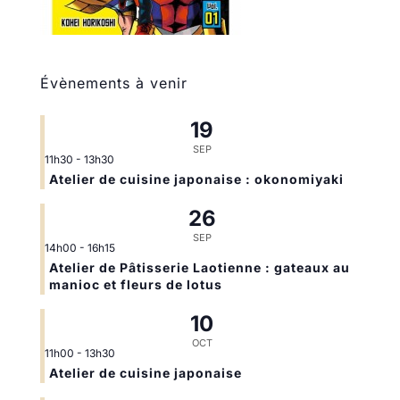
Évènements à venir
19
SEP
11h30
-
13h30
Atelier de cuisine japonaise : okonomiyaki
26
SEP
14h00
-
16h15
Atelier de Pâtisserie Laotienne : gateaux au
manioc et fleurs de lotus
10
OCT
11h00
-
13h30
Atelier de cuisine japonaise