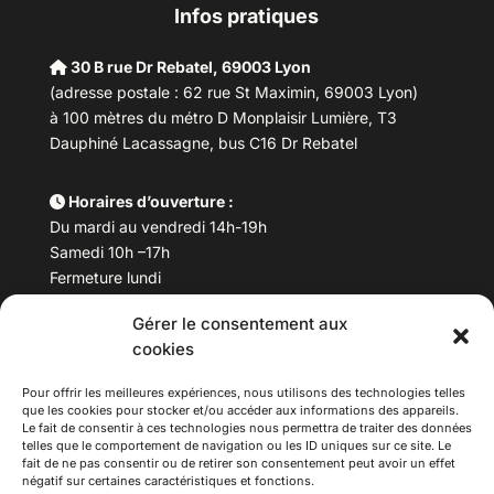
Infos pratiques
30 B rue Dr Rebatel, 69003 Lyon
(adresse postale : 62 rue St Maximin, 69003 Lyon)
à 100 mètres du métro D Monplaisir Lumière, T3
Dauphiné Lacassagne, bus C16 Dr Rebatel
Horaires d’ouverture :
Du mardi au vendredi 14h-19h
Samedi 10h –17h
Fermeture lundi
Gérer le consentement aux
Téléphone :
04 78 53 06 40
cookies
Email :
maisondesculturesasiatiques@asiexpo.com
Pour offrir les meilleures expériences, nous utilisons des technologies telles
que les cookies pour stocker et/ou accéder aux informations des appareils.
Le fait de consentir à ces technologies nous permettra de traiter des données
telles que le comportement de navigation ou les ID uniques sur ce site. Le
fait de ne pas consentir ou de retirer son consentement peut avoir un effet
négatif sur certaines caractéristiques et fonctions.