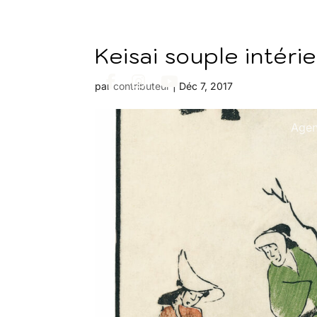
Keisai souple intéri
par
contributeur
|
Déc 7, 2017
Age