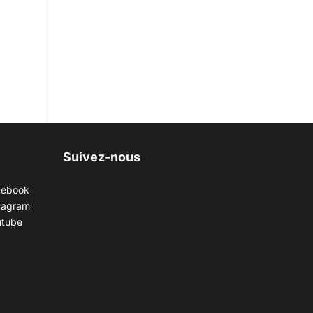
Suivez-nous
cebook
tagram
utube