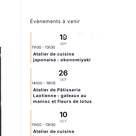
Évènements à venir
19
SEP
11h30
-
13h30
Atelier de cuisine
ntact
japonaise : okonomiyaki
26
SEP
14h00
-
16h15
Atelier de Pâtisserie
Laotienne : gateaux au
manioc et fleurs de lotus
10
OCT
11h00
-
13h30
Atelier de cuisine