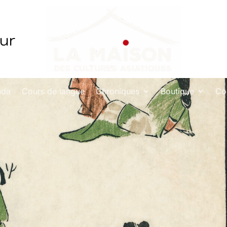
eur
nda
Cours de langue
Chroniques
Boutique
Co