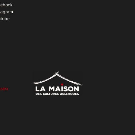
cebook
tagram
utube
siex