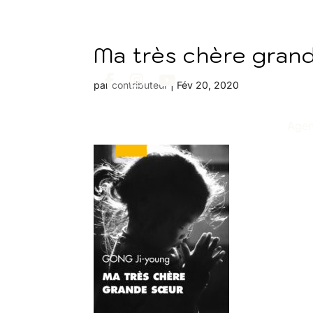
Ma très chère gra
par
contributeur
|
Fév 20, 2020
Age