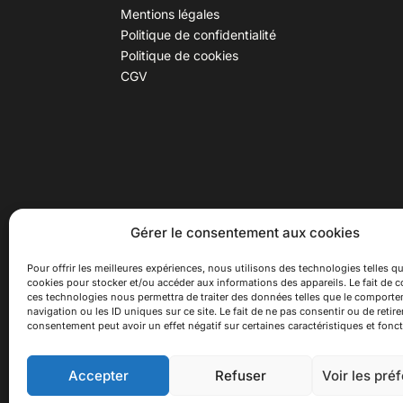
Mentions légales
Politique de confidentialité
Politique de cookies
CGV
30 B rue Dr Rebatel, 69003 Lyon
Hor
Gérer le consentement aux cookies
(adresse postale : 62 rue St
Du ma
Maximin, 69003 Lyon)
Samed
Pour offrir les meilleures expériences, nous utilisons des technologies telles qu
cookies pour stocker et/ou accéder aux informations des appareils. Le fait de c
à 100 mètres du métro D Monplaisir
Ferme
ces technologies nous permettra de traiter des données telles que le comport
Lumière, T3 Dauphiné Lacassagne,
navigation ou les ID uniques sur ce site. Le fait de ne pas consentir ou de retire
bus C16 Dr Rebatel
consentement peut avoir un effet négatif sur certaines caractéristiques et fonct
Accepter
Refuser
Voir les pré