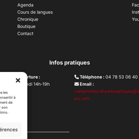
Agenda
Fa
Cours de langues
Ins
Chronique
Yo
Boutique
Contact
Infos pratiques
aires d’ouverture :
Téléphone :
04 78 53 06 40
rdi au vendredi 14h-19h
Email :
i 10h –17h
maisondesculturesasiatiques@a
e les
onsentir à
ture lundi
po.com
ement de
r son
ions.
férences