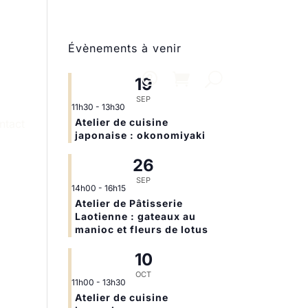
Évènements à venir
19
SEP
11h30
-
13h30
Atelier de cuisine
ntact
japonaise : okonomiyaki
26
SEP
14h00
-
16h15
Atelier de Pâtisserie
Laotienne : gateaux au
manioc et fleurs de lotus
10
OCT
11h00
-
13h30
Atelier de cuisine