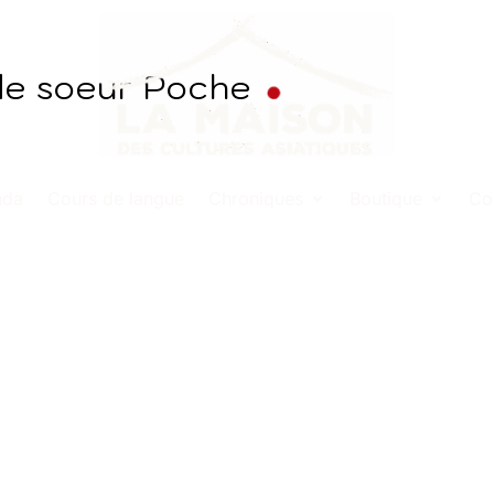
nde soeur Poche
nda
Cours de langue
Chroniques
Boutique
Co