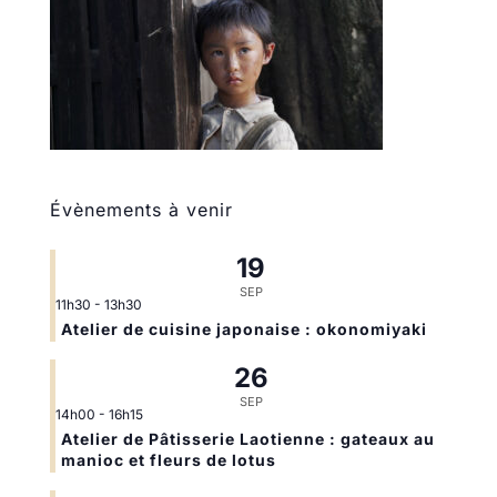
Évènements à venir
19
SEP
11h30
-
13h30
Atelier de cuisine japonaise : okonomiyaki
26
SEP
14h00
-
16h15
Atelier de Pâtisserie Laotienne : gateaux au
manioc et fleurs de lotus