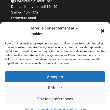
Horaires d’ouverture :
Du mardi au vendredi 14h-19h
Samedi 10h –17h
Fermeture lundi
Gérer le consentement aux
Téléphone :
04 78 53 06 40
cookies
Email :
maisondesculturesasiatiques@asiexpo.com
Pour offrir les meilleures expériences, nous utilisons des technologies telles
que les cookies pour stocker et/ou accéder aux informations des appareils.
Le fait de consentir à ces technologies nous permettra de traiter des données
telles que le comportement de navigation ou les ID uniques sur ce site. Le
fait de ne pas consentir ou de retirer son consentement peut avoir un effet
négatif sur certaines caractéristiques et fonctions.
Accepter
Refuser
© 2026 Asiexpo — Maison des Cultures Asiatiques.
Voir les préférences
Tous droits réservés.
Politique de cookies
Politique de confidentialité