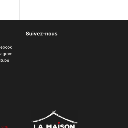
Suivez-nous
cebook
tagram
utube
siex