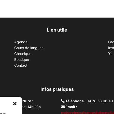
Lien utile
Agenda
Fa
Cours de langues
Ins
Chronique
Yo
Boutique
Contact
Infos pratiques
aires d’ouverture :
Téléphone :
04 78 53 06 40
rdi au vendredi 14h-19h
Email :
i 10h –17h
maisondesculturesasiatiques@a
e les