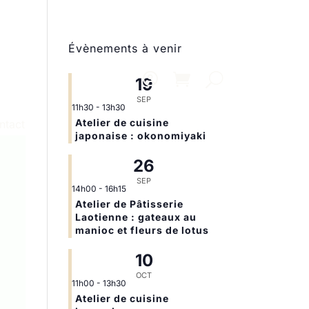
Évènements à venir
19
SEP
11h30
-
13h30
Atelier de cuisine
ntact
japonaise : okonomiyaki
26
SEP
14h00
-
16h15
Atelier de Pâtisserie
Laotienne : gateaux au
manioc et fleurs de lotus
10
OCT
11h00
-
13h30
Atelier de cuisine