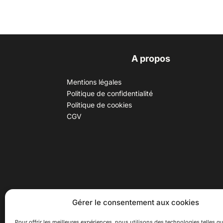
A propos
Mentions légales
Politique de confidentialité
Politique de cookies
CGV
30 B rue Dr Rebatel, 69003 Lyon
Hor
Gérer le consentement aux cookies
(adresse postale : 62 rue St
Du ma
Maximin, 69003 Lyon)
Samed
Pour offrir les meilleures expériences, nous utilisons des technologies telles qu