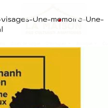
visages-Une-memoire-Une-
l
nda
Cours de langue
Chroniques
Boutique
Co