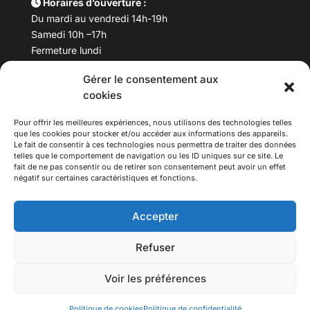
Horaires d’ouverture :
Du mardi au vendredi 14h-19h
Samedi 10h –17h
Fermeture lundi
Gérer le consentement aux
Téléphone :
04 78 53 06 40
cookies
Email :
maisondesculturesasiatiques@asiexpo.com
Pour offrir les meilleures expériences, nous utilisons des technologies telles
que les cookies pour stocker et/ou accéder aux informations des appareils.
Le fait de consentir à ces technologies nous permettra de traiter des données
telles que le comportement de navigation ou les ID uniques sur ce site. Le
fait de ne pas consentir ou de retirer son consentement peut avoir un effet
négatif sur certaines caractéristiques et fonctions.
Accepter
Refuser
© 2026 Asiexpo — Maison des Cultures Asiatiques.
Voir les préférences
Tous droits réservés.
Politique de cookies
Politique de confidentialité