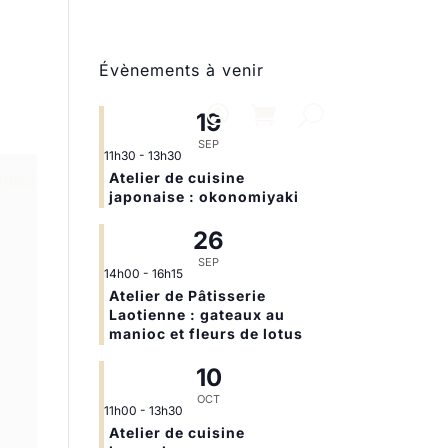
Évènements à venir
19
SEP
11h30
-
13h30
Atelier de cuisine
ntact
japonaise : okonomiyaki
26
SEP
14h00
-
16h15
Atelier de Pâtisserie
Laotienne : gateaux au
manioc et fleurs de lotus
10
OCT
11h00
-
13h30
Atelier de cuisine