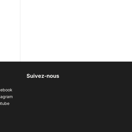
Suivez-nous
cebook
tagram
utube