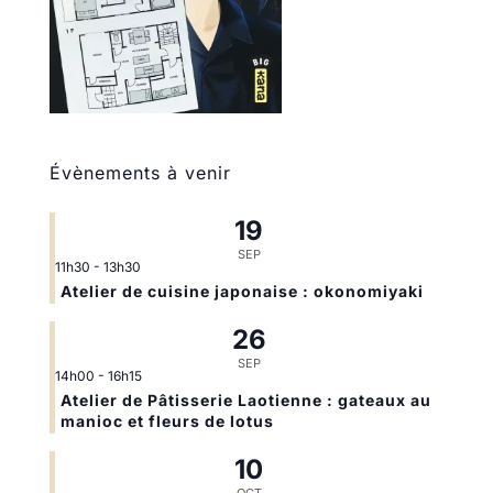
Évènements à venir
19
SEP
11h30
-
13h30
Atelier de cuisine japonaise : okonomiyaki
26
SEP
14h00
-
16h15
Atelier de Pâtisserie Laotienne : gateaux au
manioc et fleurs de lotus
10