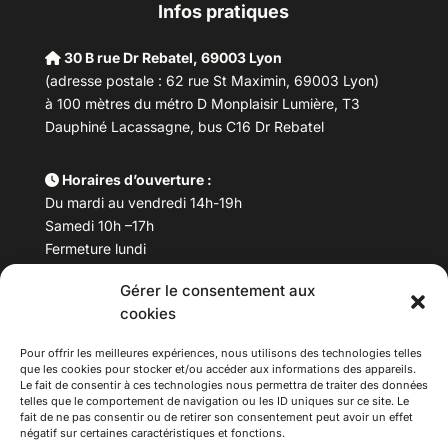
Infos pratiques
30 B rue Dr Rebatel, 69003 Lyon
(adresse postale : 62 rue St Maximin, 69003 Lyon)
à 100 mètres du métro D Monplaisir Lumière, T3
Dauphiné Lacassagne, bus C16 Dr Rebatel
Horaires d’ouverture :
Du mardi au vendredi 14h-19h
Samedi 10h –17h
Fermeture lundi
Gérer le consentement aux
Téléphone :
04 78 53 06 40
cookies
Email :
maisondesculturesasiatiques@asiexpo.com
Pour offrir les meilleures expériences, nous utilisons des technologies telles
que les cookies pour stocker et/ou accéder aux informations des appareils.
Le fait de consentir à ces technologies nous permettra de traiter des données
telles que le comportement de navigation ou les ID uniques sur ce site. Le
fait de ne pas consentir ou de retirer son consentement peut avoir un effet
négatif sur certaines caractéristiques et fonctions.