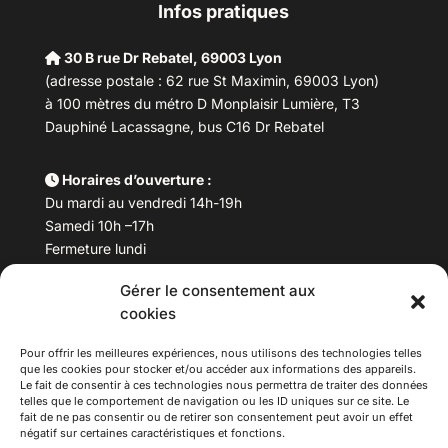
Infos pratiques
30 B rue Dr Rebatel, 69003 Lyon
(adresse postale : 62 rue St Maximin, 69003 Lyon)
à 100 mètres du métro D Monplaisir Lumière, T3
Dauphiné Lacassagne, bus C16 Dr Rebatel
Horaires d’ouverture :
Du mardi au vendredi 14h-19h
Samedi 10h –17h
Fermeture lundi
Gérer le consentement aux
Téléphone :
04 78 53 06 40
cookies
Email :
maisondesculturesasiatiques@asiexpo.com
Pour offrir les meilleures expériences, nous utilisons des technologies telles
que les cookies pour stocker et/ou accéder aux informations des appareils.
Le fait de consentir à ces technologies nous permettra de traiter des données
telles que le comportement de navigation ou les ID uniques sur ce site. Le
fait de ne pas consentir ou de retirer son consentement peut avoir un effet
négatif sur certaines caractéristiques et fonctions.