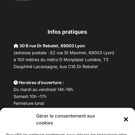
Infos pratiques
30 B rue Dr Rebatel, 69003 Lyon
(adresse postale : 62 rue St Maximin, 69003 Lyon)
à 100 mètres du métro D Monplaisir Lumière, T3
Dauphiné Lacassagne, bus C16 Dr Rebatel
Horaires d’ouverture :
Du mardi au vendredi 14h-19h
Samedi 10h –17h
Fermeture lundi
Gérer le consentement aux
Téléphone :
04 78 53 06 40
cookies
Email :
maisondesculturesasiatiques@asiexpo.com
Pour offrir les meilleures expériences, nous utilisons des technologies telles