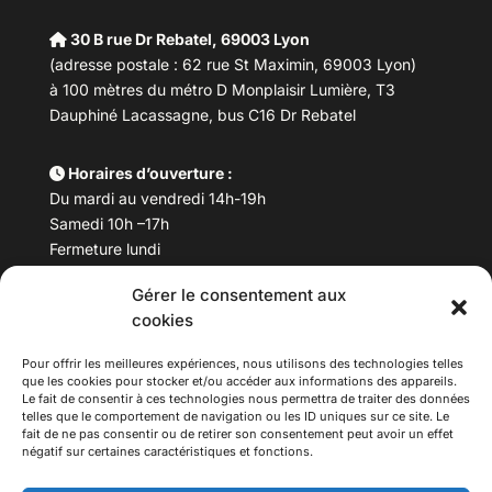
30 B rue Dr Rebatel, 69003 Lyon
(adresse postale : 62 rue St Maximin, 69003 Lyon)
à 100 mètres du métro D Monplaisir Lumière, T3
Dauphiné Lacassagne, bus C16 Dr Rebatel
Horaires d’ouverture :
Du mardi au vendredi 14h-19h
Samedi 10h –17h
Fermeture lundi
Gérer le consentement aux
Téléphone :
04 78 53 06 40
cookies
Email :
maisondesculturesasiatiques@asiexpo.com
Pour offrir les meilleures expériences, nous utilisons des technologies telles
que les cookies pour stocker et/ou accéder aux informations des appareils.
Le fait de consentir à ces technologies nous permettra de traiter des données
telles que le comportement de navigation ou les ID uniques sur ce site. Le
fait de ne pas consentir ou de retirer son consentement peut avoir un effet
négatif sur certaines caractéristiques et fonctions.