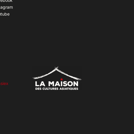
cebook
tagram
utube
siex