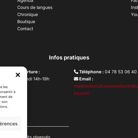
Agenda
Fa
Cours de langues
Ins
Chronique
Yo
Boutique
Contact
Infos pratiques
aires d’ouverture :
Téléphone :
04 78 53 06 40
rdi au vendredi 14h-19h
Email :
i 10h –17h
maisondesculturesasiatiques@a
e les
onsentir à
ture lundi
po.com
ement de
r son
ions.
férences
es. Tous droits réservés.