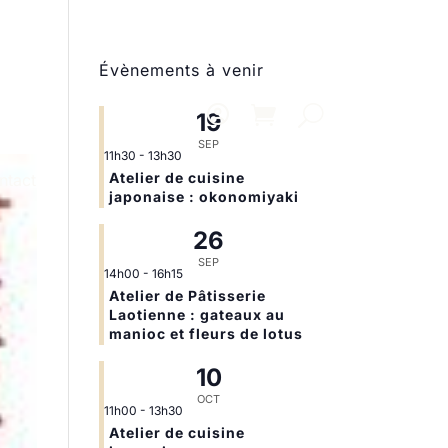
Évènements à venir
19
SEP
11h30
-
13h30
Atelier de cuisine
ntact
japonaise : okonomiyaki
26
SEP
14h00
-
16h15
Atelier de Pâtisserie
Laotienne : gateaux au
manioc et fleurs de lotus
10
OCT
11h00
-
13h30
Atelier de cuisine