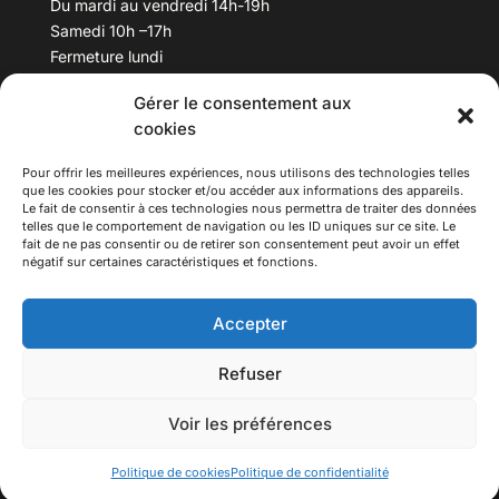
Du mardi au vendredi 14h-19h
Samedi 10h –17h
Fermeture lundi
Gérer le consentement aux
Téléphone :
04 78 53 06 40
cookies
Email :
maisondesculturesasiatiques@asiexpo.com
Pour offrir les meilleures expériences, nous utilisons des technologies telles
que les cookies pour stocker et/ou accéder aux informations des appareils.
Le fait de consentir à ces technologies nous permettra de traiter des données
telles que le comportement de navigation ou les ID uniques sur ce site. Le
fait de ne pas consentir ou de retirer son consentement peut avoir un effet
négatif sur certaines caractéristiques et fonctions.
Accepter
Refuser
© 2026 Asiexpo — Maison des Cultures Asiatiques.
Voir les préférences
Tous droits réservés.
Politique de cookies
Politique de confidentialité