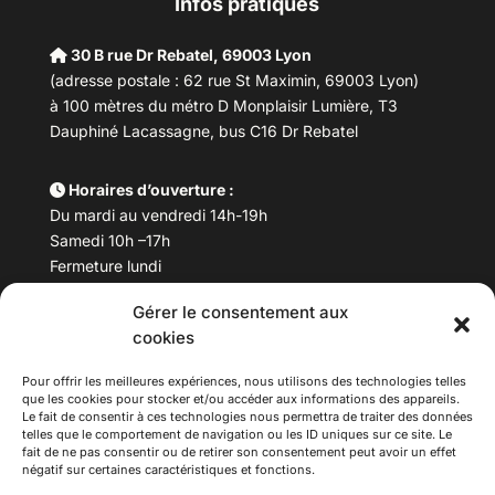
Infos pratiques
30 B rue Dr Rebatel, 69003 Lyon
(adresse postale : 62 rue St Maximin, 69003 Lyon)
à 100 mètres du métro D Monplaisir Lumière, T3
Dauphiné Lacassagne, bus C16 Dr Rebatel
Horaires d’ouverture :
Du mardi au vendredi 14h-19h
Samedi 10h –17h
Fermeture lundi
Gérer le consentement aux
Téléphone :
04 78 53 06 40
cookies
Email :
maisondesculturesasiatiques@asiexpo.com
Pour offrir les meilleures expériences, nous utilisons des technologies telles
que les cookies pour stocker et/ou accéder aux informations des appareils.
Le fait de consentir à ces technologies nous permettra de traiter des données
telles que le comportement de navigation ou les ID uniques sur ce site. Le
fait de ne pas consentir ou de retirer son consentement peut avoir un effet
négatif sur certaines caractéristiques et fonctions.