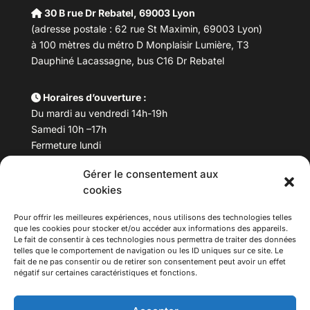
30 B rue Dr Rebatel, 69003 Lyon
(adresse postale : 62 rue St Maximin, 69003 Lyon)
à 100 mètres du métro D Monplaisir Lumière, T3
Dauphiné Lacassagne, bus C16 Dr Rebatel
Horaires d’ouverture :
Du mardi au vendredi 14h-19h
Samedi 10h –17h
Fermeture lundi
Gérer le consentement aux
Téléphone :
04 78 53 06 40
cookies
Email :
maisondesculturesasiatiques@asiexpo.com
Pour offrir les meilleures expériences, nous utilisons des technologies telles
que les cookies pour stocker et/ou accéder aux informations des appareils.
Le fait de consentir à ces technologies nous permettra de traiter des données
telles que le comportement de navigation ou les ID uniques sur ce site. Le
fait de ne pas consentir ou de retirer son consentement peut avoir un effet
négatif sur certaines caractéristiques et fonctions.