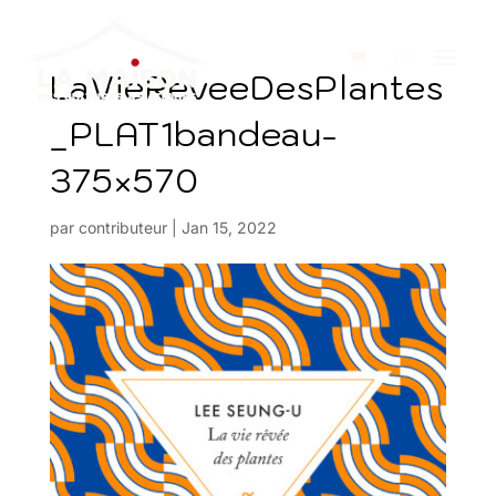
LaVieReveeDesPlantes
_PLAT1bandeau-
375×570
par
contributeur
|
Jan 15, 2022