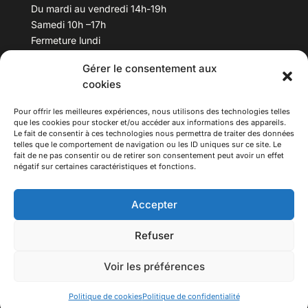
Du mardi au vendredi 14h-19h
Samedi 10h –17h
Fermeture lundi
Gérer le consentement aux
Téléphone :
04 78 53 06 40
cookies
Email :
maisondesculturesasiatiques@asiexpo.com
Pour offrir les meilleures expériences, nous utilisons des technologies telles
que les cookies pour stocker et/ou accéder aux informations des appareils.
Le fait de consentir à ces technologies nous permettra de traiter des données
telles que le comportement de navigation ou les ID uniques sur ce site. Le
fait de ne pas consentir ou de retirer son consentement peut avoir un effet
négatif sur certaines caractéristiques et fonctions.
Accepter
Refuser
© 2026 Asiexpo — Maison des Cultures Asiatiques.
Voir les préférences
Tous droits réservés.
Politique de cookies
Politique de confidentialité