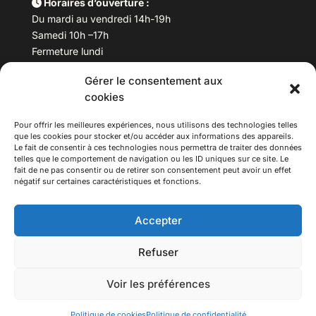
Horaires d’ouverture :
Du mardi au vendredi 14h-19h
Samedi 10h –17h
Fermeture lundi
Gérer le consentement aux
Téléphone :
04 78 53 06 40
cookies
Email :
maisondesculturesasiatiques@asiexpo.com
Pour offrir les meilleures expériences, nous utilisons des technologies telles
que les cookies pour stocker et/ou accéder aux informations des appareils.
Le fait de consentir à ces technologies nous permettra de traiter des données
telles que le comportement de navigation ou les ID uniques sur ce site. Le
fait de ne pas consentir ou de retirer son consentement peut avoir un effet
négatif sur certaines caractéristiques et fonctions.
Accepter
Refuser
© 2026 Asiexpo — Maison des Cultures Asiatiques.
Voir les préférences
Tous droits réservés.
Politique de cookies
Politique de confidentialité