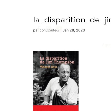
la_disparition_de_
par
contributeur
|
Jan 28, 2023
Age