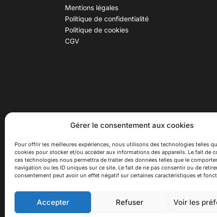
Mentions légales
Politique de confidentialité
Politique de cookies
CGV
30 B rue Dr Rebatel, 69003 Lyon
Hor
Gérer le consentement aux cookies
(adresse postale : 62 rue St
Du ma
Maximin, 69003 Lyon)
Samed
Pour offrir les meilleures expériences, nous utilisons des technologies telles qu
cookies pour stocker et/ou accéder aux informations des appareils. Le fait de c
à 100 mètres du métro D Monplaisir
Ferme
ces technologies nous permettra de traiter des données telles que le comport
Lumière, T3 Dauphiné Lacassagne,
navigation ou les ID uniques sur ce site. Le fait de ne pas consentir ou de retire
bus C16 Dr Rebatel
consentement peut avoir un effet négatif sur certaines caractéristiques et fonct
Accepter
Refuser
Voir les pré