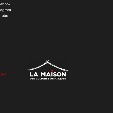
cebook
tagram
utube
siex