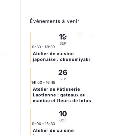
Évènements à venir
19
SEP
11h30
-
13h30
Atelier de cuisine
ntact
japonaise : okonomiyaki
26
SEP
14h00
-
16h15
Atelier de Pâtisserie
Laotienne : gateaux au
manioc et fleurs de lotus
10
OCT
11h00
-
13h30
Atelier de cuisine