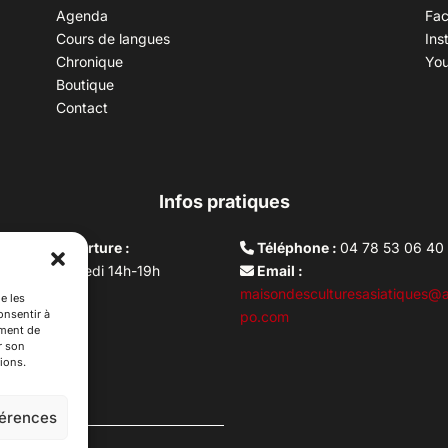
Agenda
Fa
Cours de langues
Ins
Chronique
Yo
Boutique
Contact
Infos pratiques
aires d’ouverture :
Téléphone :
04 78 53 06 40
rdi au vendredi 14h-19h
Email :
i 10h –17h
maisondesculturesasiatiques@a
e les
onsentir à
ture lundi
po.com
ement de
r son
ions.
férences