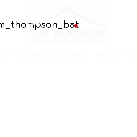
jim_thompson_bat
nda
Cours de langue
Chroniques
Boutique
Co