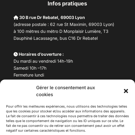
Infos pratiques
30 B rue Dr Rebatel, 69003 Lyon
(adresse postale : 62 rue St Maximin, 69003 Lyon)
à 100 mètres du métro D Monplaisir Lumière, T3
Dauphiné Lacassagne, bus C16 Dr Rebatel
Horaires d’ouverture :
Du mardi au vendredi 14h-19h
Samedi 10h –17h
Fermeture lundi
Gérer le consentement aux
Téléphone :
04 78 53 06 40
cookies
Email :
maisondesculturesasiatiques@asiexpo.com
Pour offrir les meilleures expériences, nous utilisons des technologies telles
que les cookies pour stocker et/ou accéder aux informations des appareils.
Le fait de consentir à ces technologies nous permettra de traiter des données
telles que le comportement de navigation ou les ID uniques sur ce site. Le
fait de ne pas consentir ou de retirer son consentement peut avoir un effet
négatif sur certaines caractéristiques et fonctions.