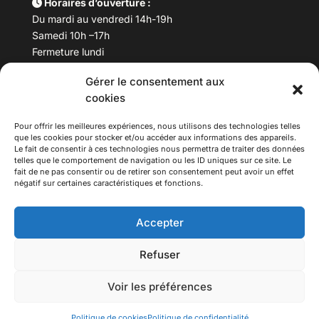
Horaires d’ouverture :
Du mardi au vendredi 14h-19h
Samedi 10h –17h
Fermeture lundi
Gérer le consentement aux
Téléphone :
04 78 53 06 40
cookies
Email :
maisondesculturesasiatiques@asiexpo.com
Pour offrir les meilleures expériences, nous utilisons des technologies telles
que les cookies pour stocker et/ou accéder aux informations des appareils.
Le fait de consentir à ces technologies nous permettra de traiter des données
telles que le comportement de navigation ou les ID uniques sur ce site. Le
fait de ne pas consentir ou de retirer son consentement peut avoir un effet
négatif sur certaines caractéristiques et fonctions.
Accepter
Refuser
© 2026 Asiexpo — Maison des Cultures Asiatiques.
Voir les préférences
Tous droits réservés.
Politique de cookies
Politique de confidentialité