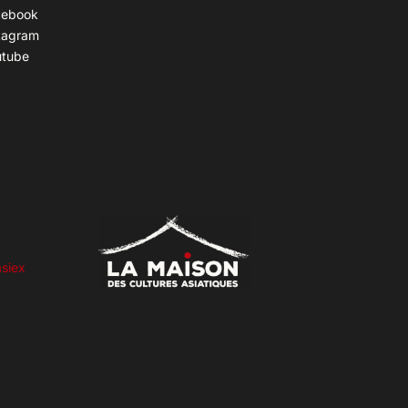
cebook
tagram
utube
siex