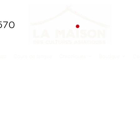
570
nda
Cours de langue
Chroniques
Boutique
Co