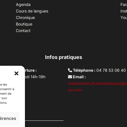
Agenda
Fa
Cours de langues
Ins
Chronique
Yo
Boutique
Contact
Infos pratiques
aires d’ouverture :
Téléphone :
04 78 53 06 40
rdi au vendredi 14h-19h
Email :
i 10h –17h
maisondesculturesasiatiques@a
e les
onsentir à
ture lundi
po.com
ement de
r son
ions.
férences