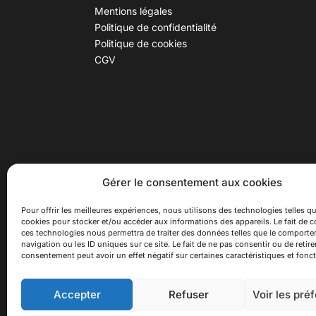
Mentions légales
Politique de confidentialité
Politique de cookies
CGV
30 B rue Dr Rebatel, 69003 Lyon
Hor
Gérer le consentement aux cookies
(adresse postale : 62 rue St
Du ma
Maximin, 69003 Lyon)
Samed
Pour offrir les meilleures expériences, nous utilisons des technologies telles qu
cookies pour stocker et/ou accéder aux informations des appareils. Le fait de c
à 100 mètres du métro D Monplaisir
Ferme
ces technologies nous permettra de traiter des données telles que le comport
Lumière, T3 Dauphiné Lacassagne,
navigation ou les ID uniques sur ce site. Le fait de ne pas consentir ou de retire
bus C16 Dr Rebatel
consentement peut avoir un effet négatif sur certaines caractéristiques et fonct
Accepter
Refuser
Voir les pré