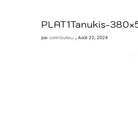
PLAT1Tanukis-380×
par
contributeur
|
Août 22, 2024
Age