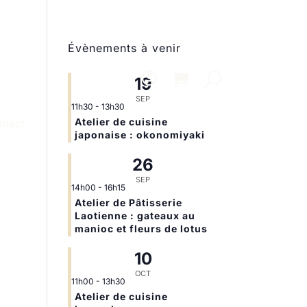
Évènements à venir
19
SEP
11h30
-
13h30
Atelier de cuisine
ntact
japonaise : okonomiyaki
26
SEP
14h00
-
16h15
Atelier de Pâtisserie
Laotienne : gateaux au
manioc et fleurs de lotus
10
OCT
11h00
-
13h30
Atelier de cuisine