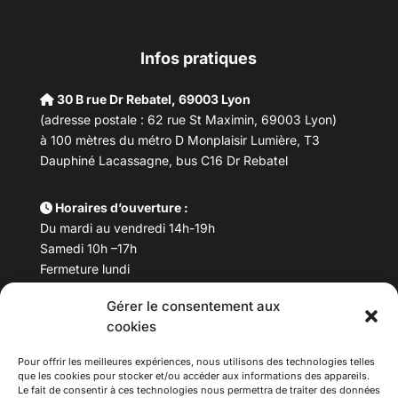
Infos pratiques
30 B rue Dr Rebatel, 69003 Lyon
(adresse postale : 62 rue St Maximin, 69003 Lyon)
à 100 mètres du métro D Monplaisir Lumière, T3
Dauphiné Lacassagne, bus C16 Dr Rebatel
Horaires d’ouverture :
Du mardi au vendredi 14h-19h
Samedi 10h –17h
Fermeture lundi
Gérer le consentement aux
Téléphone :
04 78 53 06 40
cookies
Email :
maisondesculturesasiatiques@asiexpo.com
Pour offrir les meilleures expériences, nous utilisons des technologies telles
que les cookies pour stocker et/ou accéder aux informations des appareils.
Le fait de consentir à ces technologies nous permettra de traiter des données