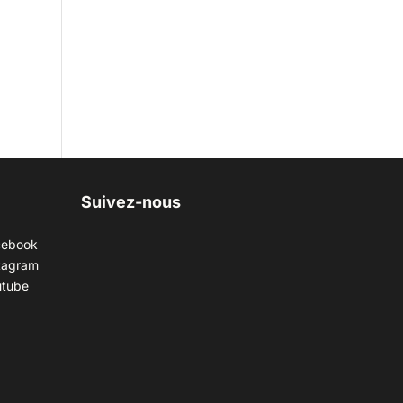
Suivez-nous
cebook
tagram
utube