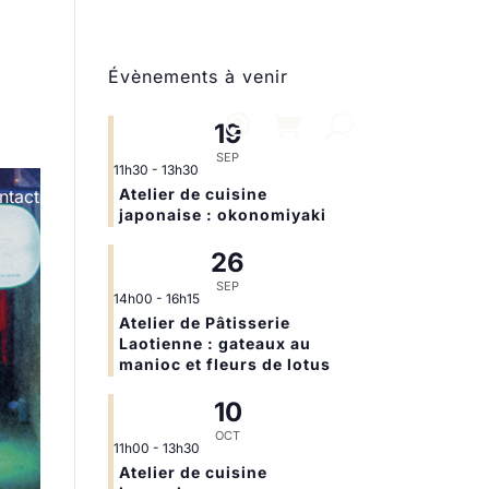
Évènements à venir
19
SEP
11h30
-
13h30
Atelier de cuisine
ntact
japonaise : okonomiyaki
26
SEP
14h00
-
16h15
Atelier de Pâtisserie
Laotienne : gateaux au
manioc et fleurs de lotus
10
OCT
11h00
-
13h30
Atelier de cuisine