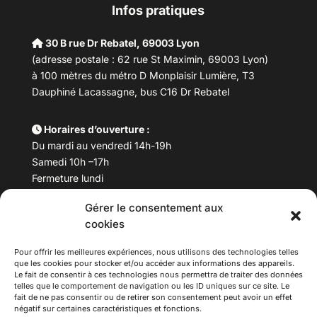
Infos pratiques
30 B rue Dr Rebatel, 69003 Lyon
(adresse postale : 62 rue St Maximin, 69003 Lyon)
à 100 mètres du métro D Monplaisir Lumière, T3
Dauphiné Lacassagne, bus C16 Dr Rebatel
Horaires d’ouverture :
Du mardi au vendredi 14h-19h
Samedi 10h –17h
Fermeture lundi
Gérer le consentement aux
Téléphone :
04 78 53 06 40
cookies
Email :
maisondesculturesasiatiques@asiexpo.com
Pour offrir les meilleures expériences, nous utilisons des technologies telles
que les cookies pour stocker et/ou accéder aux informations des appareils.
Le fait de consentir à ces technologies nous permettra de traiter des données
telles que le comportement de navigation ou les ID uniques sur ce site. Le
fait de ne pas consentir ou de retirer son consentement peut avoir un effet
négatif sur certaines caractéristiques et fonctions.