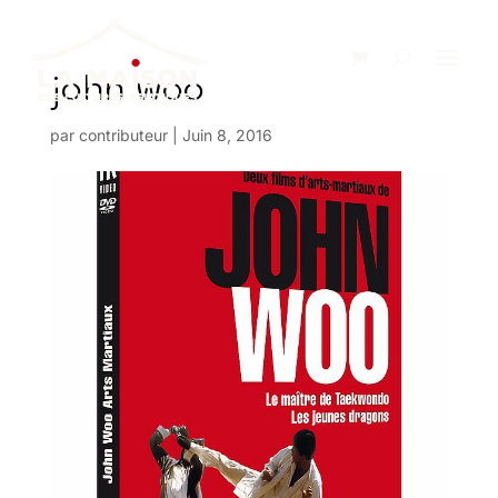
john woo
par
contributeur
|
Juin 8, 2016