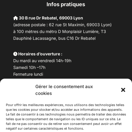
Infos pratiques
30 B rue Dr Rebatel, 69003 Lyon
(adresse postale : 62 rue St Maximin, 69003 Lyon)
à 100 mètres du métro D Monplaisir Lumière, T3
Dauphiné Lacassagne, bus C16 Dr Rebatel
Horaires d’ouverture :
Du mardi au vendredi 14h-19h
Samedi 10h –17h
Fermeture lundi
Gérer le consentement aux
Téléphone :
04 78 53 06 40
cookies
Email :
maisondesculturesasiatiques@asiexpo.com
Pour offrir les meilleures expériences, nous utilisons des technologies telles
que les cookies pour stocker et/ou accéder aux informations des appareils.
Le fait de consentir à ces technologies nous permettra de traiter des données
telles que le comportement de navigation ou les ID uniques sur ce site. Le
fait de ne pas consentir ou de retirer son consentement peut avoir un effet
négatif sur certaines caractéristiques et fonctions.