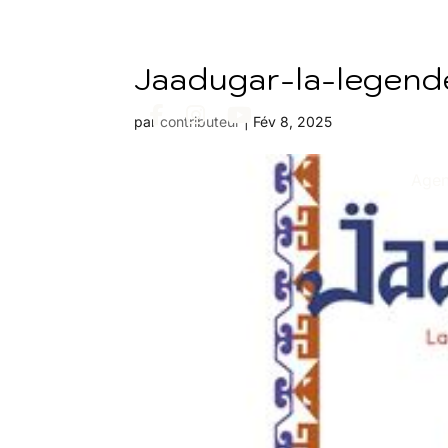
Jaadugar-la-legen
par
contributeur
|
Fév 8, 2025
Age