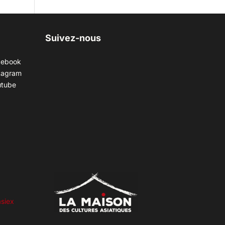
Suivez-nous
cebook
tagram
utube
siex