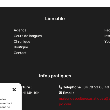
Lien utile
Agenda
Fa
Cours de langues
Ins
Chronique
Yo
Boutique
Contact
Infos pratiques
aires d’ouverture :
Téléphone :
04 78 53 06 40
rdi au vendredi 14h-19h
Email :
i 10h –17h
maisondesculturesasiatiques@a
e les
onsentir à
ture lundi
po.com
ement de