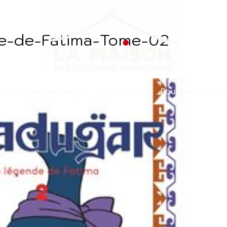
de-de-Fatima-Tome-02
nda
Cours de langue
Chroniques
Boutique
Co