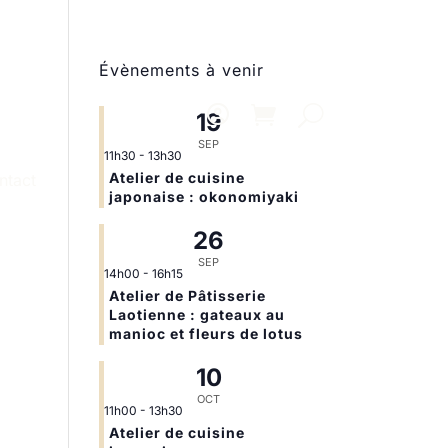
Évènements à venir
19
SEP
11h30
-
13h30
Atelier de cuisine
ntact
japonaise : okonomiyaki
26
SEP
14h00
-
16h15
Atelier de Pâtisserie
Laotienne : gateaux au
manioc et fleurs de lotus
10
OCT
11h00
-
13h30
Atelier de cuisine