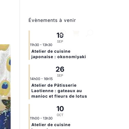
Évènements à venir
19
SEP
11h30
-
13h30
Atelier de cuisine
ntact
japonaise : okonomiyaki
26
SEP
14h00
-
16h15
Atelier de Pâtisserie
Laotienne : gateaux au
manioc et fleurs de lotus
10
OCT
11h00
-
13h30
Atelier de cuisine