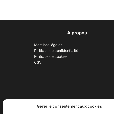
A propos
Mentions légales
Politique de confidentialité
Politique de cookies
CGV
30 B rue Dr Rebatel, 69003 Lyon
Hor
Gérer le consentement aux cookies
(adresse postale : 62 rue St
Du ma