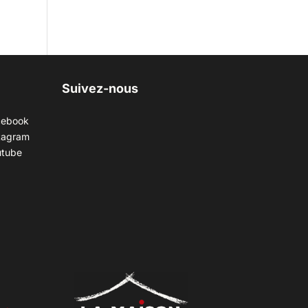
Suivez-nous
cebook
tagram
utube