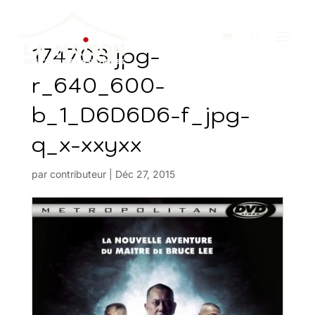
174703.jpg-
r_640_600-
b_1_D6D6D6-f_jpg-
q_x-xxyxx
par
contributeur
|
Déc 27, 2015