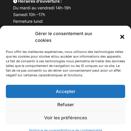
Horaires d’ouverture :
Du mardi au vendredi 14h-19h
Samedi 10h –17h
Fermeture lundi
Gérer le consentement aux
Téléphone :
04 78 53 06 40
cookies
Email :
maisondesculturesasiatiques@asiexpo.com
Pour offrir les meilleures expériences, nous utilisons des technologies telles
que les cookies pour stocker et/ou accéder aux informations des appareils.
Le fait de consentir à ces technologies nous permettra de traiter des données
telles que le comportement de navigation ou les ID uniques sur ce site. Le
fait de ne pas consentir ou de retirer son consentement peut avoir un effet
négatif sur certaines caractéristiques et fonctions.
Accepter
Refuser
© 2026 Asiexpo — Maison des Cultures Asiatiques.
Voir les préférences
Tous droits réservés.
Politique de cookies
Politique de confidentialité