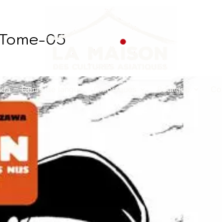
-Tome-05
nda
Cours de langue
Chroniques
Boutique
Co