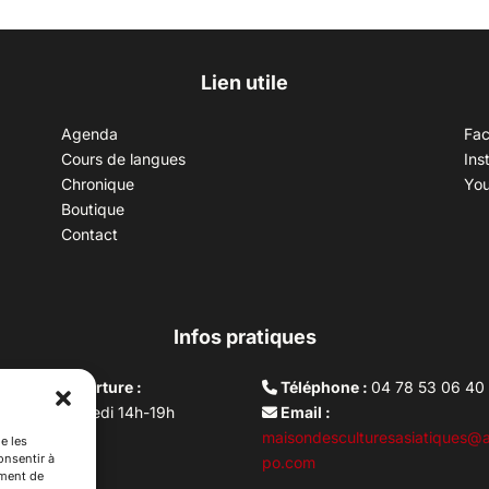
Lien utile
Agenda
Fa
Cours de langues
Ins
Chronique
Yo
Boutique
Contact
Infos pratiques
aires d’ouverture :
Téléphone :
04 78 53 06 40
rdi au vendredi 14h-19h
Email :
i 10h –17h
maisondesculturesasiatiques@a
e les
onsentir à
ture lundi
po.com
ement de