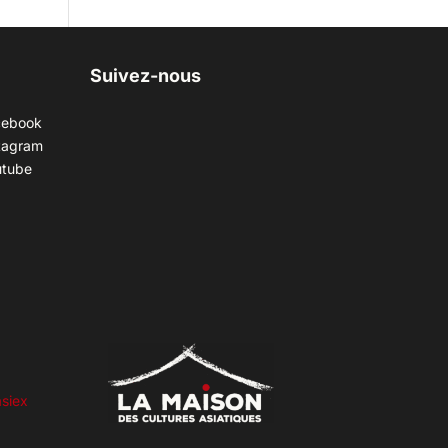
Suivez-nous
cebook
tagram
utube
siex