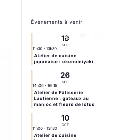
Évènements à venir
19
SEP
11h30
-
13h30
Atelier de cuisine
ntact
japonaise : okonomiyaki
26
SEP
14h00
-
16h15
Atelier de Pâtisserie
Laotienne : gateaux au
manioc et fleurs de lotus
10
OCT
11h00
-
13h30
Atelier de cuisine