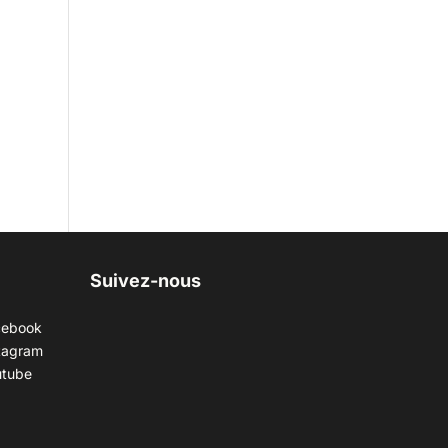
Suivez-nous
cebook
tagram
utube