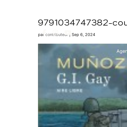
9791034747382-co
par
contributeur
|
Sep 6, 2024
Age