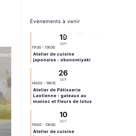
Évènements à venir
19
SEP
11h30
-
13h30
Atelier de cuisine
ntact
japonaise : okonomiyaki
26
SEP
14h00
-
16h15
Atelier de Pâtisserie
Laotienne : gateaux au
manioc et fleurs de lotus
10
OCT
11h00
-
13h30
Atelier de cuisine