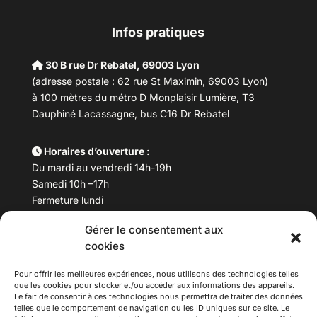
Infos pratiques
30 B rue Dr Rebatel, 69003 Lyon
(adresse postale : 62 rue St Maximin, 69003 Lyon)
à 100 mètres du métro D Monplaisir Lumière, T3
Dauphiné Lacassagne, bus C16 Dr Rebatel
Horaires d’ouverture :
Du mardi au vendredi 14h-19h
Samedi 10h –17h
Fermeture lundi
Gérer le consentement aux
Téléphone :
04 78 53 06 40
cookies
Email :
maisondesculturesasiatiques@asiexpo.com
Pour offrir les meilleures expériences, nous utilisons des technologies telles
que les cookies pour stocker et/ou accéder aux informations des appareils.
Le fait de consentir à ces technologies nous permettra de traiter des données
telles que le comportement de navigation ou les ID uniques sur ce site. Le