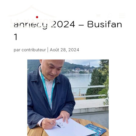
annecy 2024 – Busifan
1
par
contributeur
|
Août 28, 2024