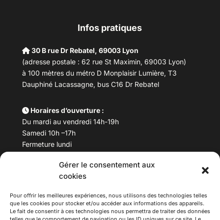
Infos pratiques
30 B rue Dr Rebatel, 69003 Lyon
(adresse postale : 62 rue St Maximin, 69003 Lyon)
à 100 mètres du métro D Monplaisir Lumière, T3
Dauphiné Lacassagne, bus C16 Dr Rebatel
Horaires d’ouverture :
Du mardi au vendredi 14h-19h
Samedi 10h –17h
Fermeture lundi
Gérer le consentement aux
Téléphone :
04 78 53 06 40
cookies
Email :
maisondesculturesasiatiques@asiexpo.com
Pour offrir les meilleures expériences, nous utilisons des technologies telles
que les cookies pour stocker et/ou accéder aux informations des appareils.
Le fait de consentir à ces technologies nous permettra de traiter des données
telles que le comportement de navigation ou les ID uniques sur ce site. Le