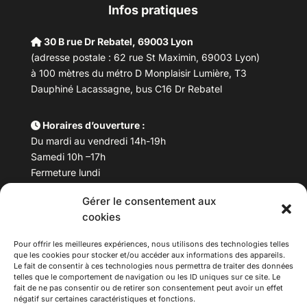
Infos pratiques
30 B rue Dr Rebatel, 69003 Lyon
(adresse postale : 62 rue St Maximin, 69003 Lyon)
à 100 mètres du métro D Monplaisir Lumière, T3
Dauphiné Lacassagne, bus C16 Dr Rebatel
Horaires d’ouverture :
Du mardi au vendredi 14h-19h
Samedi 10h –17h
Fermeture lundi
Gérer le consentement aux
Téléphone :
04 78 53 06 40
cookies
Email :
maisondesculturesasiatiques@asiexpo.com
Pour offrir les meilleures expériences, nous utilisons des technologies telles
que les cookies pour stocker et/ou accéder aux informations des appareils.
Le fait de consentir à ces technologies nous permettra de traiter des données
telles que le comportement de navigation ou les ID uniques sur ce site. Le
fait de ne pas consentir ou de retirer son consentement peut avoir un effet
négatif sur certaines caractéristiques et fonctions.