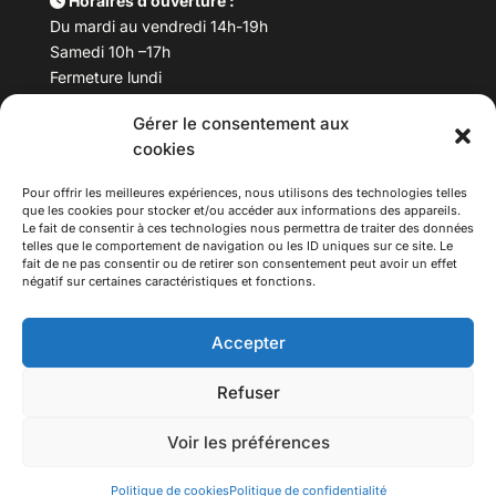
Horaires d’ouverture :
Du mardi au vendredi 14h-19h
Samedi 10h –17h
Fermeture lundi
Gérer le consentement aux
Téléphone :
04 78 53 06 40
cookies
Email :
maisondesculturesasiatiques@asiexpo.com
Pour offrir les meilleures expériences, nous utilisons des technologies telles
que les cookies pour stocker et/ou accéder aux informations des appareils.
Le fait de consentir à ces technologies nous permettra de traiter des données
telles que le comportement de navigation ou les ID uniques sur ce site. Le
fait de ne pas consentir ou de retirer son consentement peut avoir un effet
négatif sur certaines caractéristiques et fonctions.
Accepter
Refuser
© 2026 Asiexpo — Maison des Cultures Asiatiques.
Voir les préférences
Tous droits réservés.
Politique de cookies
Politique de confidentialité